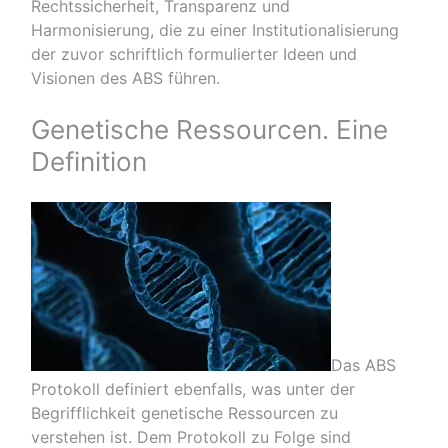
Rechtssicherheit, Transparenz und
Harmonisierung, die zu einer Institutionalisierung
der zuvor schriftlich formulierter Ideen und
Visionen des ABS führen.
Genetische Ressourcen. Eine
Definition
Das ABS
Protokoll definiert ebenfalls, was unter der
Begrifflichkeit genetische Ressourcen zu
verstehen ist. Dem Protokoll zu Folge sind